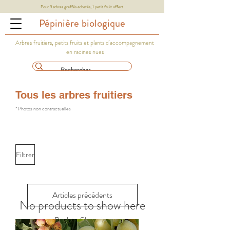
Pour 3 arbres greffés achetés, 1 petit fruit offert
Pépinière biologique
Arbres fruitiers, petits fruits et plants d'accompagnement
en racines nues
Tous les arbres fruitiers
* Photos non contractuelles
Filtrer
Articles précédents
No products to show here
Back to Shopping