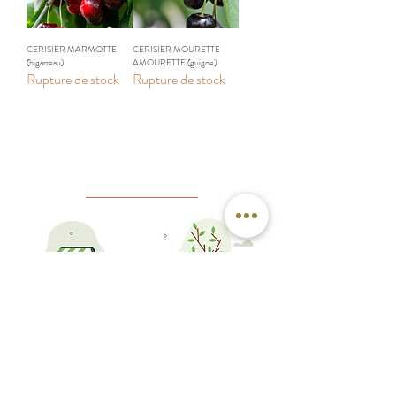
CERISIER MARMOTTE
CERISIER MOURETTE
(bigarreau)
AMOURETTE (guigne)
Rupture de stock
Rupture de stock
Pré commandes et réservations:
Saison de ventes :
À partir du 1er Septembre
Décembre à Mars
À la pépinière