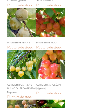
L'ARIÈGE (griotte)
JAUNE HÂTIVE
Rupture de stock
Rupture de stock
PRUNIER VERDANE
PRUNIER ABRICOT
Rupture de stock
Rupture de stock
CERISIER BIGARREAU
CERISIER NAPOLÉON
BLANC OU TROMPE GEAI
(bigarreau)
(bigarreau)
Rupture de stock
Rupture de stock