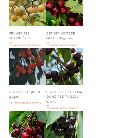
PRUNIER DES
CERISIER NOIRE DE
BEJONNIÈRES
MECHED (bigarreau)
Rupture de stock
Rupture de stock
CERISIER BELIQUETTE
CERISIER GERESI BELTXA
(guigne)
OU NOIRE D'ITXASSOU
Rupture de stock
(guigne)
Rupture de stock