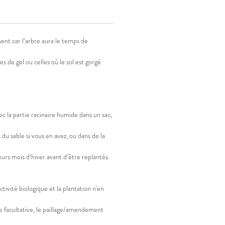
stant au monilia.
:
Arbre productif, vigoureux.
ment car l’arbre aura le temps de
s de gel ou celles où le sol est gorgé
c la partie racinaire humide dans un sac,
u sable si vous en avez, ou dans de la
ieurs mois d’hiver avant d’être replantés.
ctivité biologique et la plantation n'en
re facultative, le paillage/amendement