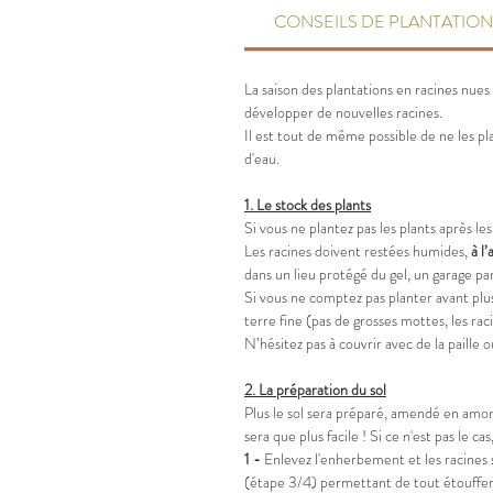
CONSEILS DE PLANTATION
La saison des plantations en racines nue
développer de nouvelles racines.
Il est tout de même possible de ne les p
d'eau.
1.
Le stock des plants
Si vous ne plantez pas les plants après les 
Les racines doivent restées humides,
à
l’
dans un lieu protégé du gel, un garage p
Si vous ne comptez pas planter avant pl
terre fine (pas de grosses mottes, les raci
N’hésitez pas à couvrir avec de la paille 
2.
La préparation du sol
Plus le sol sera préparé, amendé en amont,
sera que plus facile ! Si ce n'est pas le
1 -
Enlevez l'enherbement et les racines 
(étape 3/4) permettant de tout étouffer