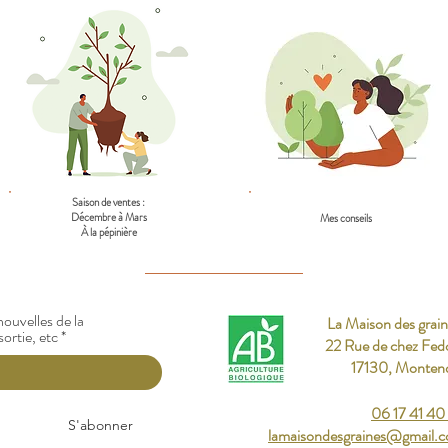
Saison de ventes :
Décembre à Mars
Mes conseils
À la pépinière
ouvelles de la
La Maison des grain
sortie, etc
22 Rue de chez Fed
17130, Monten
06 17 41 40
S'abonner
lamaisondesgraines@gmail.