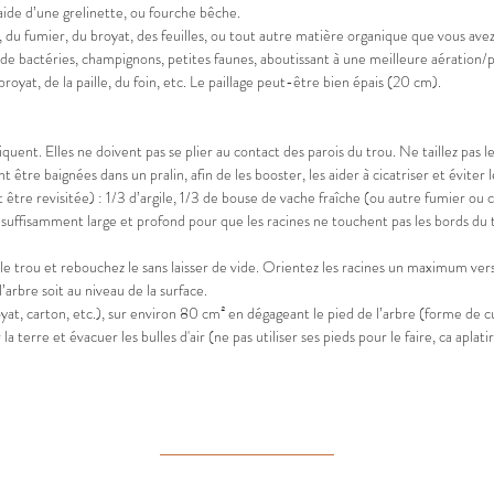
aide d’une grelinette, ou fourche bêche.
u fumier, du broyat, des feuilles, ou tout autre matière organique que vous avez à
de bactéries, champignons, petites faunes, aboutissant à une meilleure aération/por
broyat, de la paille, du foin, etc. Le paillage peut-être bien épais (20 cm).
iquent. Elles ne doivent pas se plier au contact des parois du trou. Ne taillez pas le
nt être baignées dans un pralin, afin de les booster, les aider à cicatriser et évit
 être revisitée) : 1/3 d’argile, 1/3 de bouse de vache fraîche (ou autre fumier ou 
suffisamment large et profond pour que les racines ne touchent pas les bords du tr
le trou et rebouchez le sans laisser de vide. Orientez les racines un maximum vers
arbre soit au niveau de la surface.
royat, carton, etc.), sur environ 80 cm² en dégageant le pied de l’arbre (forme de 
a terre et évacuer les bulles d'air (ne pas utiliser ses pieds pour le faire, ca aplat