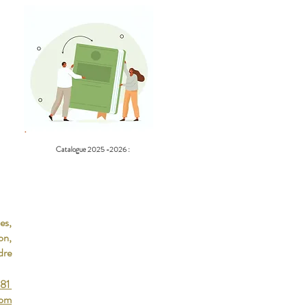
Catalogue 2025 -2026 :
es,
on,
dre
 81
com