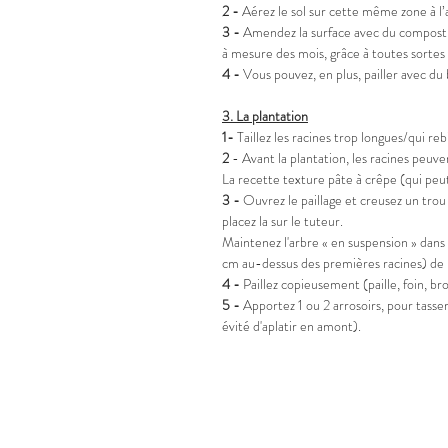
2 -
Aérez le sol sur cette même zone à l’
3 -
Amendez la surface avec du compost, d
à mesure des mois, grâce à toutes sortes 
4 -
Vous pouvez, en plus, pailler avec du 
3.
La plantation
1-
Taillez les racines trop longues/qui reb
2
- Avant la plantation, les racines peuve
La recette texture pâte à crêpe (qui peut
3 -
Ouvrez le paillage et creusez un trou 
placez la sur le tuteur.
Maintenez l'arbre « en suspension » dans 
cm au-dessus des premières racines) de l’
4 -
Paillez copieusement (paille, foin, b
5 -
Apportez 1 ou 2 arrosoirs, pour tasser l
évité d'aplatir en amont).