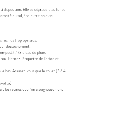
 disposition. Elle se dégradera au fur et
osité du sol, à sa nutrition aussi.
s racines trop épaisses.
er leur dessèchement.
compost) , 1/3 d’eau de pluie.
ou. Retirez l’étiquette de l’arbre et
 le bas. Assurez-vous que le collet (3 à 4
cuvette).
irait les racines que l'on a soigneusement