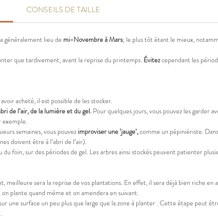
CONSEILS DE TAILLE
mais rési
AUTRE 
s a généralement lieu de
mi-Novembre à Mars
; le plus tôt étant le mieux, notam
lanter que tardivement, avant la reprise du printemps.
Évitez
cependant les période
avoir acheté, il est possible de les stocker.
abri de l’air, de la lumière et du gel.
Pour quelques jours, vous pouvez les garder ave
ar exemple.
usieurs semaines, vous pouvez
improviser une ‘jauge’,
comme un pépiniériste. Dans d
nes doivent être à l’abri de l’air).
ou du foin, sur des périodes de gel. Les arbres ainsi stockés peuvent patienter plus
 meilleure sera la reprise de vos plantations. En effet, il sera déjà bien riche en a
 cas, on plante quand même et on amendera en suivant.
sur une surface un peu plus que large que la zone à planter . Cette étape peut êt
.