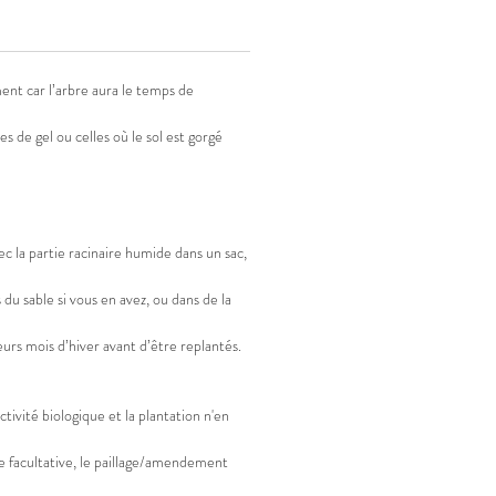
:
-
ment car l’arbre aura le temps de
s de gel ou celles où le sol est gorgé
c la partie racinaire humide dans un sac,
u sable si vous en avez, ou dans de la
ieurs mois d’hiver avant d’être replantés.
ctivité biologique et la plantation n'en
re facultative, le paillage/amendement