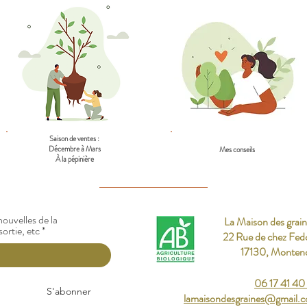
Saison de ventes :
Décembre à Mars
Mes conseils
À la pépinière
ouvelles de la
La Maison des grain
sortie, etc
22 Rue de chez Fed
17130, Monten
06 17 41 40
S'abonner
lamaisondesgraines@gmail.