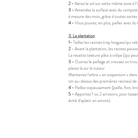
2 -
Aérez le sol sur cette même zone à l’
3 -
Amendez la surface avec du compost, d
à mesure des mois, grâce à toutes sortes 
4 -
Vous pouvez, en plus, pailler avec du 
3.
La plantation
1-
Taillez les racines trop longues/qui reb
2
- Avant la plantation, les racines peuve
La recette texture pâte à crêpe (qui peut
3 -
Ouvrez le paillage et creusez un trou 
placez la sur le tuteur.
Maintenez l'arbre « en suspension » dans 
cm au-dessus des premières racines) de l’
4 -
Paillez copieusement (paille, foin, b
5 -
Apportez 1 ou 2 arrosoirs, pour tasser l
évité d'aplatir en amont).