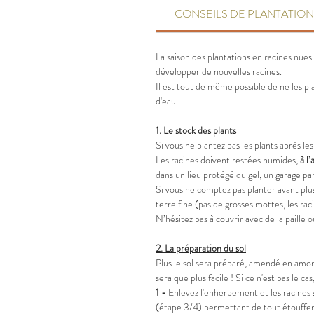
CONSEILS DE PLANTATION
La saison des plantations en racines nue
développer de nouvelles racines.
Il est tout de même possible de ne les p
d'eau.
1.
Le stock des plants
Si vous ne plantez pas les plants après les 
Les racines doivent restées humides,
à
l’
dans un lieu protégé du gel, un garage p
Si vous ne comptez pas planter avant pl
terre fine (pas de grosses mottes, les raci
N’hésitez pas à couvrir avec de la paille 
2.
La préparation du sol
Plus le sol sera préparé, amendé en amont,
sera que plus facile ! Si ce n'est pas le
1 -
Enlevez l'enherbement et les racines 
(étape 3/4) permettant de tout étouffer