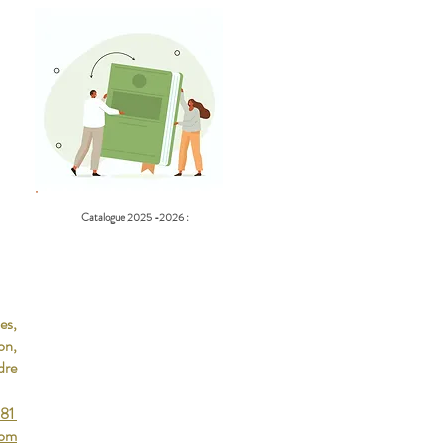
Catalogue 2025 -2026 :
es,
on,
dre
 81
com