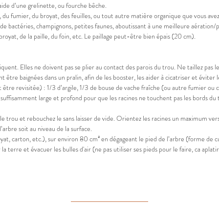
aide d’une grelinette, ou fourche bêche.
u fumier, du broyat, des feuilles, ou tout autre matière organique que vous avez à
de bactéries, champignons, petites faunes, aboutissant à une meilleure aération/por
broyat, de la paille, du foin, etc. Le paillage peut-être bien épais (20 cm).
iquent. Elles ne doivent pas se plier au contact des parois du trou. Ne taillez pas le
nt être baignées dans un pralin, afin de les booster, les aider à cicatriser et évit
 être revisitée) : 1/3 d’argile, 1/3 de bouse de vache fraîche (ou autre fumier ou 
suffisamment large et profond pour que les racines ne touchent pas les bords du tr
le trou et rebouchez le sans laisser de vide. Orientez les racines un maximum vers
arbre soit au niveau de la surface.
royat, carton, etc.), sur environ 80 cm² en dégageant le pied de l’arbre (forme de 
a terre et évacuer les bulles d'air (ne pas utiliser ses pieds pour le faire, ca aplat