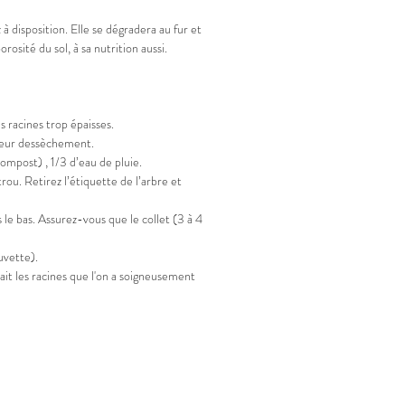
 disposition. Elle se dégradera au fur et
osité du sol, à sa nutrition aussi.
s racines trop épaisses.
er leur dessèchement.
compost) , 1/3 d’eau de pluie.
ou. Retirez l’étiquette de l’arbre et
 le bas. Assurez-vous que le collet (3 à 4
cuvette).
irait les racines que l'on a soigneusement