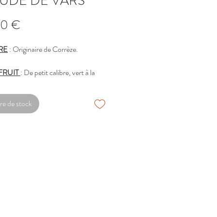
UDE DE VARS
Prix
00 €
RE
: Originaire de Corrèze.
FRUIT
: De petit calibre, vert à la
rme, juteuse, sucrée, bonne qualité
.
re de stock
TE/CONSOMMATION
: A partir
 Juillet.
ISATION
: Nécessite une
tion croisée.
IES
: Sensible à la rouille mais
e au monilia.