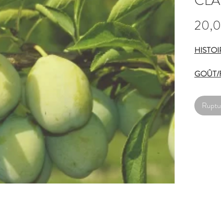
CLA
20,
HISTOI
GOÛT/
chaire fe
gustative
Ruptu
RÉCOL
de mi/fin
POLLIN
pollinisa
MALAD
résistant