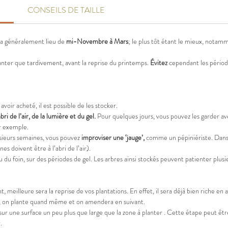
AUTRE 
CONSEILS DE TAILLE
s a généralement lieu de
mi-Novembre à Mars
; le plus tôt étant le mieux, notam
lanter que tardivement, avant la reprise du printemps.
Évitez
cependant les période
avoir acheté, il est possible de les stocker.
abri de l’air, de la lumière et du gel.
Pour quelques jours, vous pouvez les garder ave
ar exemple.
usieurs semaines, vous pouvez
improviser une ‘jauge’,
comme un pépiniériste. Dans d
nes doivent être à l’abri de l’air).
ou du foin, sur des périodes de gel. Les arbres ainsi stockés peuvent patienter plus
 meilleure sera la reprise de vos plantations. En effet, il sera déjà bien riche en a
 cas, on plante quand même et on amendera en suivant.
sur une surface un peu plus que large que la zone à planter . Cette étape peut êt
.