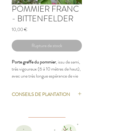
POMMIER FRANC
- BITTENFELDER
Prix
10,00 €
Rupture de stock
Porte greffe du pommier
, issu de semi,
très vigoureux (6 à 10 mètres de haut),
avec une très longue espérance de vie
(100 ans). S’adapte à tous types de sol.
La greffe n’est pas obligatoire.
CONSEILS DE PLANTATION
La saison des plantations en racines nues a
généralement lieu de
mi-Novembre à
Mars
; le plus tôt étant le mieux,
notamment car l’arbre aura le temps de
développer de nouvelles racines.