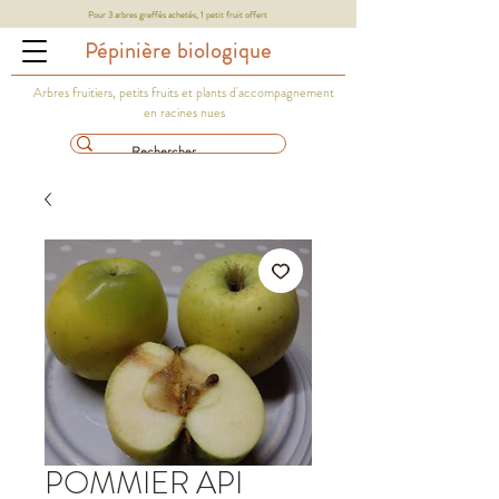
Pour 3 arbres greffés achetés, 1 petit fruit offert
Pépinière biologique
Arbres fruitiers, petits fruits et plants d'accompagnement
en racines nues
POMMIER API