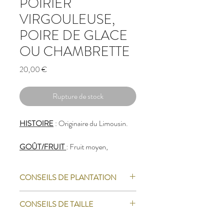
POIRIER
VIRGOULEUSE,
POIRE DE GLACE
OU CHAMBRETTE
Prix
20,00 €
Rupture de stock
HISTOIRE
: Originaire du Limousin.
GOÛT/FRUIT
: Fruit moyen,
vert/jaune, à la chair blanche, tendre,
sucrée, juteuse et parfumée.
CONSEILS DE PLANTATION
RÉCOLTE
: A partir de Novembre/fin
La saison des plantations en racines nues a
CONSEILS DE TAILLE
Janvier.
généralement lieu de
mi-Novembre à
Mars
; le plus tôt étant le mieux,