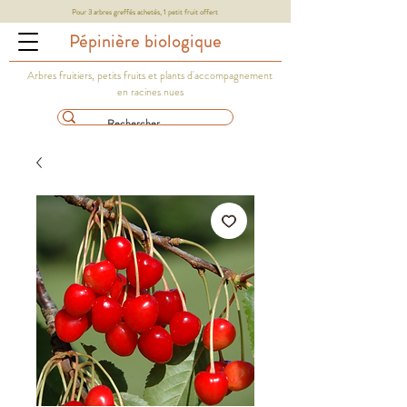
Pour 3 arbres greffés achetés, 1 petit fruit offert
Pépinière biologique
Arbres fruitiers, petits fruits et plants d'accompagnement
en racines nues