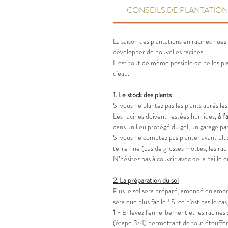
CONSEILS DE PLANTATION
La saison des plantations en racines nue
développer de nouvelles racines.
Il est tout de même possible de ne les p
d'eau.
1.
Le stock des plants
Si vous ne plantez pas les plants après les 
Les racines doivent restées humides,
à
l’
dans un lieu protégé du gel, un garage p
Si vous ne comptez pas planter avant pl
terre fine (pas de grosses mottes, les raci
N’hésitez pas à couvrir avec de la paille 
2.
La préparation du sol
Plus le sol sera préparé, amendé en amont,
sera que plus facile ! Si ce n'est pas le
1 -
Enlevez l'enherbement et les racines 
(étape 3/4) permettant de tout étouffer