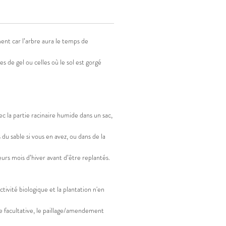
RVATION
: Jusque mi Décembre.
ment car l’arbre aura le temps de
ISATION
: Nécessite une
tion croisée.
s de gel ou celles où le sol est gorgé
IES
: -
:
Arbre vigoureux, très fertile.
c la partie racinaire humide dans un sac,
u sable si vous en avez, ou dans de la
ieurs mois d’hiver avant d’être replantés.
ctivité biologique et la plantation n'en
re facultative, le paillage/amendement