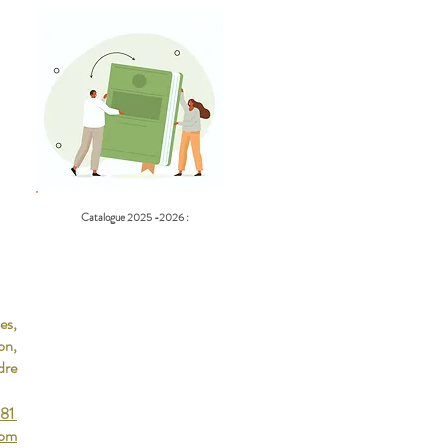
Catalogue 2025 -2026 :
es,
on,
dre
 81
com