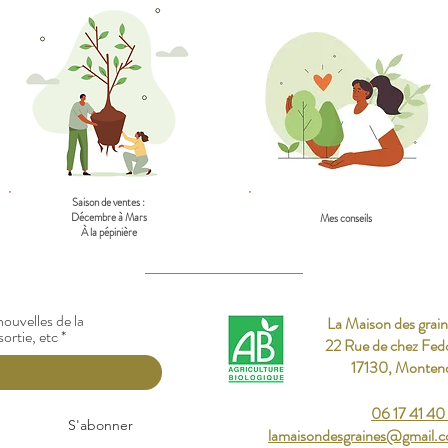
Saison de ventes :
Décembre à Mars
Mes conseils
À la pépinière
ouvelles de la
La Maison des grain
sortie, etc
22 Rue de chez Fed
17130, Monten
06 17 41 40
S'abonner
lamaisondesgraines@gmail.