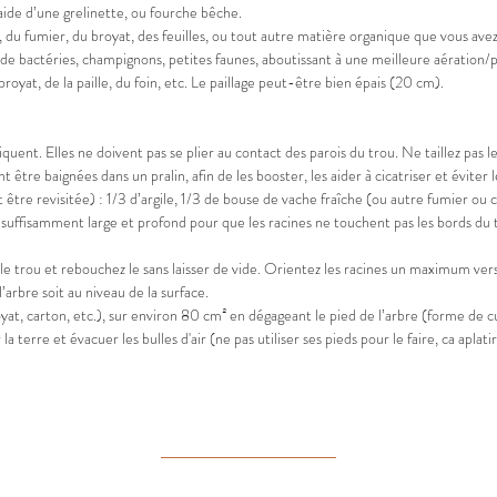
aide d’une grelinette, ou fourche bêche.
u fumier, du broyat, des feuilles, ou tout autre matière organique que vous avez à
de bactéries, champignons, petites faunes, aboutissant à une meilleure aération/por
broyat, de la paille, du foin, etc. Le paillage peut-être bien épais (20 cm).
iquent. Elles ne doivent pas se plier au contact des parois du trou. Ne taillez pas le
nt être baignées dans un pralin, afin de les booster, les aider à cicatriser et évit
 être revisitée) : 1/3 d’argile, 1/3 de bouse de vache fraîche (ou autre fumier ou 
suffisamment large et profond pour que les racines ne touchent pas les bords du tr
le trou et rebouchez le sans laisser de vide. Orientez les racines un maximum vers
arbre soit au niveau de la surface.
royat, carton, etc.), sur environ 80 cm² en dégageant le pied de l’arbre (forme de 
a terre et évacuer les bulles d'air (ne pas utiliser ses pieds pour le faire, ca aplat