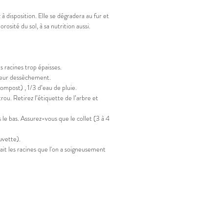
 disposition. Elle se dégradera au fur et
osité du sol, à sa nutrition aussi.
s racines trop épaisses.
er leur dessèchement.
compost) , 1/3 d’eau de pluie.
ou. Retirez l’étiquette de l’arbre et
 le bas. Assurez-vous que le collet (3 à 4
cuvette).
irait les racines que l'on a soigneusement