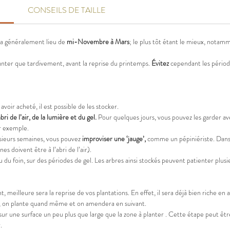
CONSEILS DE TAILLE
CONSE
s a généralement lieu de
mi-Novembre à Mars
; le plus tôt étant le mieux, notam
POLLIN
pollinisa
lanter que tardivement, avant la reprise du printemps.
Évitez
cependant les période
MALAD
avoir acheté, il est possible de les stocker.
AUTRE 
abri de l’air, de la lumière et du gel.
Pour quelques jours, vous pouvez les garder ave
ar exemple.
usieurs semaines, vous pouvez
improviser une ‘jauge’,
comme un pépiniériste. Dans d
nes doivent être à l’abri de l’air).
ou du foin, sur des périodes de gel. Les arbres ainsi stockés peuvent patienter plus
 meilleure sera la reprise de vos plantations. En effet, il sera déjà bien riche en a
 cas, on plante quand même et on amendera en suivant.
sur une surface un peu plus que large que la zone à planter . Cette étape peut êt
.