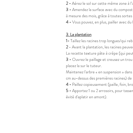
2 -
Aérez le sol sur cette même zone à l’
3 -
Amendez la surface avec du compost, d
à mesure des mois, grâce à toutes sortes 
4 -
Vous pouvez, en plus, pailler avec du 
3.
La plantation
1-
Taillez les racines trop longues/qui reb
2
- Avant la plantation, les racines peuve
La recette texture pâte à crêpe (qui peut
3 -
Ouvrez le paillage et creusez un trou 
placez la sur le tuteur.
Maintenez l'arbre « en suspension » dans 
cm au-dessus des premières racines) de l’
4 -
Paillez copieusement (paille, foin, b
5 -
Apportez 1 ou 2 arrosoirs, pour tasser l
évité d'aplatir en amont).