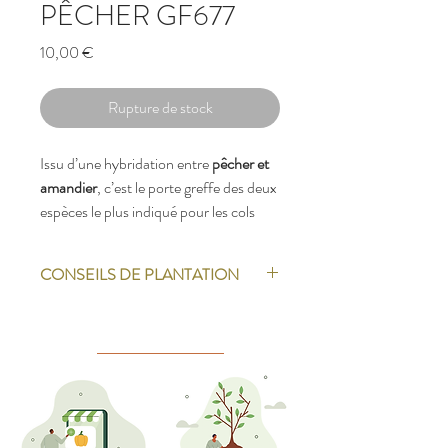
PÊCHER GF677
Prix
10,00 €
Rupture de stock
Issu d’une hybridation entre
pêcher et
amandier
, c’est le porte greffe des deux
espèces le plus indiqué pour les cols
calcaires, filtrants et pauvres. Il est semi
vigoureux (4 à 5 mètres).
CONSEILS DE PLANTATION
La saison des plantations en racines nues a
généralement lieu de
mi-Novembre à
Mars
; le plus tôt étant le mieux,
notamment car l’arbre aura le temps de
développer de nouvelles racines.
Il est tout de même possible de ne les
planter que tardivement, avant la reprise