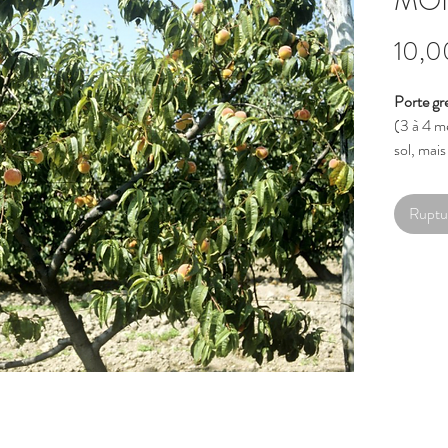
MO
10,0
Porte gr
(3 à 4 mè
sol, mais
drainants
Ruptu