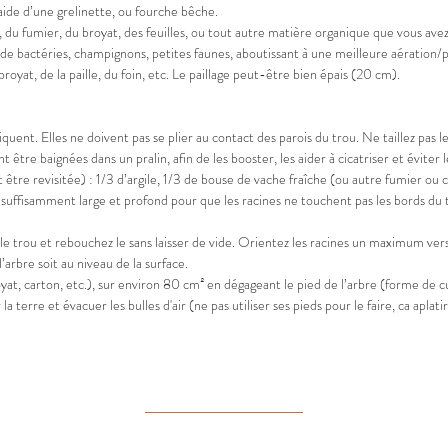
aide d’une grelinette, ou fourche bêche.
u fumier, du broyat, des feuilles, ou tout autre matière organique que vous avez à
de bactéries, champignons, petites faunes, aboutissant à une meilleure aération/por
broyat, de la paille, du foin, etc. Le paillage peut-être bien épais (20 cm).
iquent. Elles ne doivent pas se plier au contact des parois du trou. Ne taillez pas le
nt être baignées dans un pralin, afin de les booster, les aider à cicatriser et évit
 être revisitée) : 1/3 d’argile, 1/3 de bouse de vache fraîche (ou autre fumier ou 
suffisamment large et profond pour que les racines ne touchent pas les bords du tr
le trou et rebouchez le sans laisser de vide. Orientez les racines un maximum vers
arbre soit au niveau de la surface.
royat, carton, etc.), sur environ 80 cm² en dégageant le pied de l’arbre (forme de 
a terre et évacuer les bulles d'air (ne pas utiliser ses pieds pour le faire, ca aplat