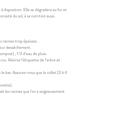
 disposition. Elle se dégradera au fur et
osité du sol, à sa nutrition aussi.
s racines trop épaisses.
er leur dessèchement.
compost) , 1/3 d’eau de pluie.
ou. Retirez l’étiquette de l’arbre et
 le bas. Assurez-vous que le collet (3 à 4
cuvette).
irait les racines que l'on a soigneusement