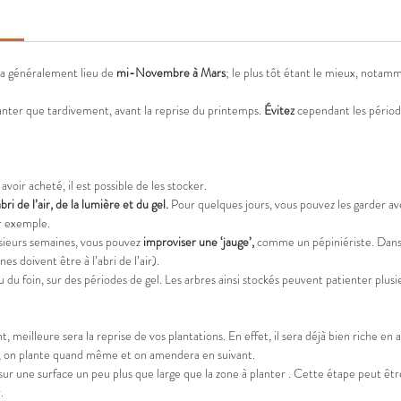
s a généralement lieu de
mi-Novembre à Mars
; le plus tôt étant le mieux, notam
lanter que tardivement, avant la reprise du printemps.
Évitez
cependant les période
avoir acheté, il est possible de les stocker.
abri de l’air, de la lumière et du gel.
Pour quelques jours, vous pouvez les garder ave
ar exemple.
usieurs semaines, vous pouvez
improviser une ‘jauge’,
comme un pépiniériste. Dans d
nes doivent être à l’abri de l’air).
ou du foin, sur des périodes de gel. Les arbres ainsi stockés peuvent patienter plus
 meilleure sera la reprise de vos plantations. En effet, il sera déjà bien riche en a
 cas, on plante quand même et on amendera en suivant.
sur une surface un peu plus que large que la zone à planter . Cette étape peut êt
.