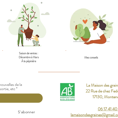
Saison de ventes :
Décembre à Mars
Mes conseils
À la pépinière
ouvelles de la
La Maison des grain
sortie, etc
22 Rue de chez Fed
17130, Monten
06 17 41 40
S'abonner
lamaisondesgraines@gmail.