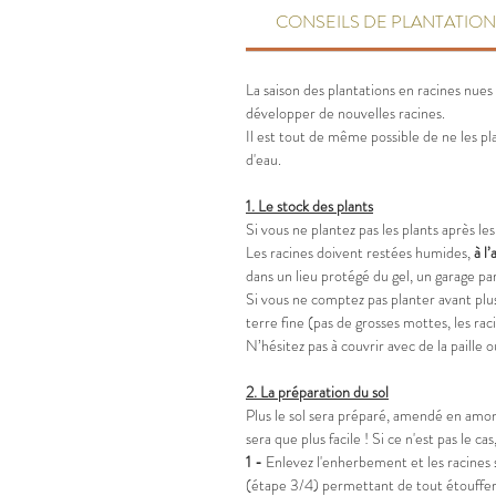
CONSEILS DE PLANTATION
La saison des plantations en racines nue
développer de nouvelles racines.
Il est tout de même possible de ne les p
d'eau.
1.
Le stock des plants
Si vous ne plantez pas les plants après les 
Les racines doivent restées humides,
à
l’
dans un lieu protégé du gel, un garage p
Si vous ne comptez pas planter avant pl
terre fine (pas de grosses mottes, les raci
N’hésitez pas à couvrir avec de la paille 
2.
La préparation du sol
Plus le sol sera préparé, amendé en amont,
sera que plus facile ! Si ce n'est pas le
1 -
Enlevez l'enherbement et les racines 
(étape 3/4) permettant de tout étouffer