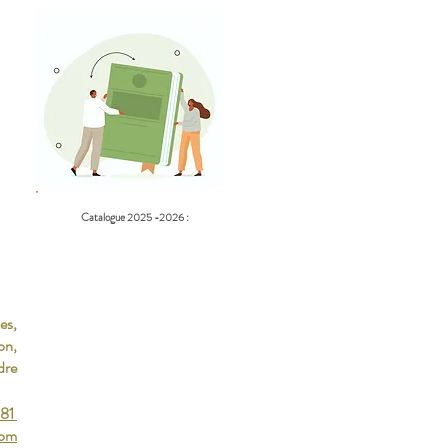
Catalogue 2025 -2026 :
es,
on,
dre
 81
com