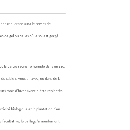
ment car l’arbre aura le temps de
s de gel ou celles où le sol est gorgé
c la partie racinaire humide dans un sac,
u sable si vous en avez, ou dans de la
ieurs mois d’hiver avant d’être replantés.
ctivité biologique et la plantation n'en
re facultative, le paillage/amendement