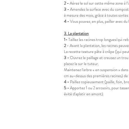
2 -
Aérez le sol sur cette même zone à l’
3 -
Amendez la surface avec du compost, d
à mesure des mois, grâce à toutes sortes 
4 -
Vous pouvez, en plus, pailler avec du 
3.
La plantation
1-
Taillez les racines trop longues/qui reb
2
- Avant la plantation, les racines peuve
La recette texture pâte à crêpe (qui peut
3 -
Ouvrez le paillage et creusez un trou 
placez la sur le tuteur.
Maintenez l'arbre « en suspension » dans 
cm au-dessus des premières racines) de l’
4 -
Paillez copieusement (paille, foin, b
5 -
Apportez 1 ou 2 arrosoirs, pour tasser l
évité d'aplatir en amont).