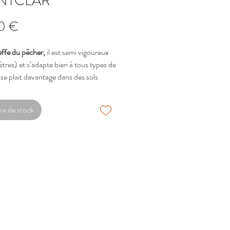
NTCLAR
Prix
0 €
effe du pêcher,
il est semi vigoureux
tres) et s’adapte bien à tous types de
 se plait davantage dans des sols
 et sans présence de calcaire actif.
re de stock